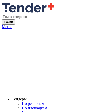
Найти
Меню
Тендеры
По регионам
По площадкам