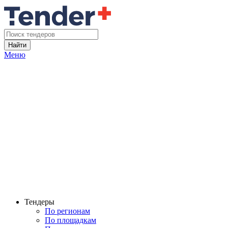
Найти
Меню
Тендеры
По регионам
По площадкам