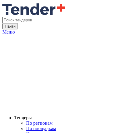
Найти
Меню
Тендеры
По регионам
По площадкам