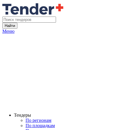
Найти
Меню
Тендеры
По регионам
По площадкам