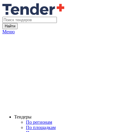
Найти
Меню
Тендеры
По регионам
По площадкам