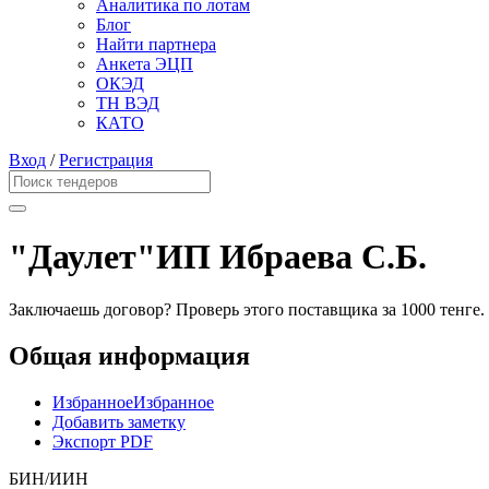
Аналитика по лотам
Блог
Найти партнера
Анкета ЭЦП
ОКЭД
ТН ВЭД
КАТО
Вход
/
Регистрация
"Даулет"ИП Ибраева С.Б.
Заключаешь договор? Проверь этого поставщика
за 1000 тенге.
Общая информация
Избранное
Избранное
Добавить заметку
Экспорт PDF
БИН/ИИН