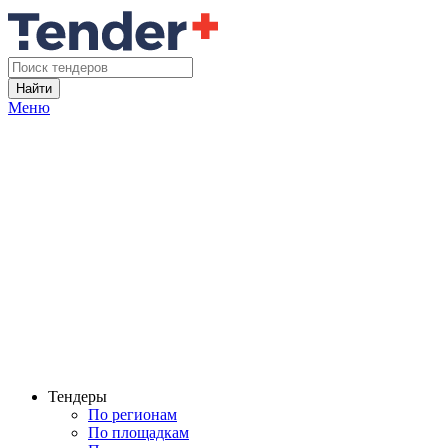
Найти
Меню
Тендеры
По регионам
По площадкам