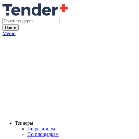
Найти
Меню
Тендеры
По регионам
По площадкам