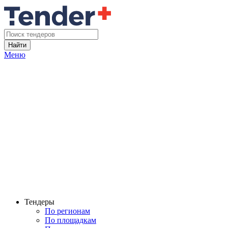
Найти
Меню
Тендеры
По регионам
По площадкам