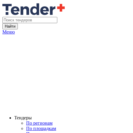
Найти
Меню
Тендеры
По регионам
По площадкам