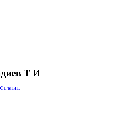
диев Т И
Оплатить