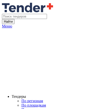
Найти
Меню
Тендеры
По регионам
По площадкам