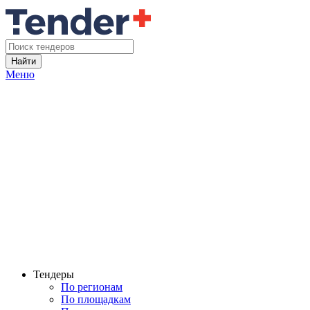
Найти
Меню
Тендеры
По регионам
По площадкам