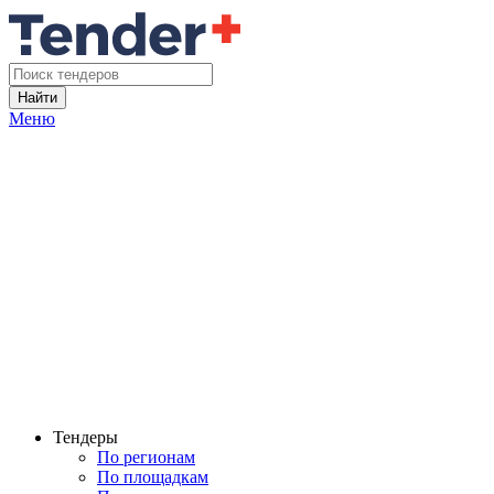
Найти
Меню
Тендеры
По регионам
По площадкам