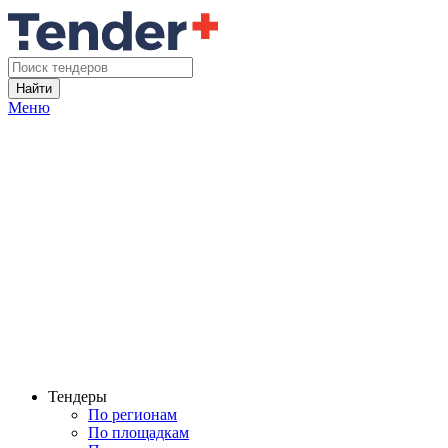
Найти
Меню
Тендеры
По регионам
По площадкам