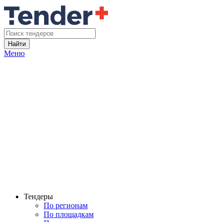
Найти
Меню
Тендеры
По регионам
По площадкам