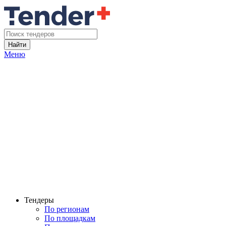
Найти
Меню
Тендеры
По регионам
По площадкам