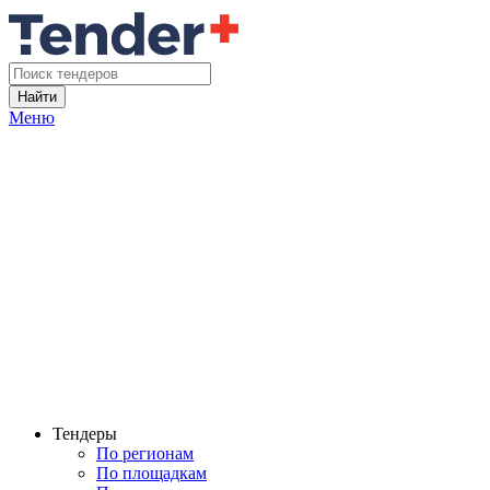
Найти
Меню
Тендеры
По регионам
По площадкам