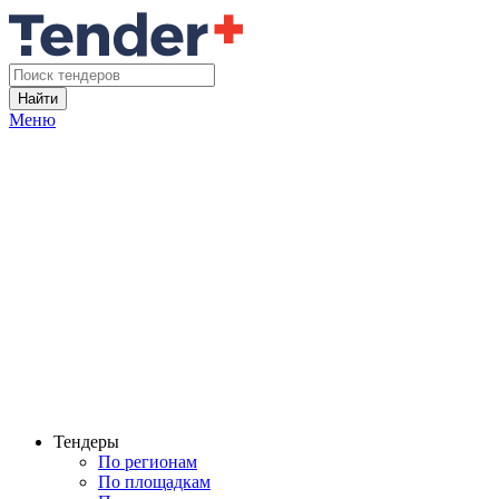
Найти
Меню
Тендеры
По регионам
По площадкам