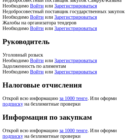
Недобросовестный поставщик закупок Самрук-Казына
Необходимо
Войти
или
Зарегистрироваться
Недобросовестный поставщик государственных закупок
Необходимо
Войти
или
Зарегистрироваться
Жалобы на организатора тендеров
Необходимо
Войти
или
Зарегистрироваться
Руководитель
Уголовный розыск
Необходимо
Войти
или
Зарегистрироваться
Задолженность по алиментам
Необходимо
Войти
или
Зарегистрироваться
Налоговые отчисления
Открой всю информацию
за 1000 тенге
. Или оформи
подписку
на безлимитные проверки
Информация по закупкам
Открой всю информацию
за 1000 тенге
. Или оформи
подписку
на безлимитные проверки