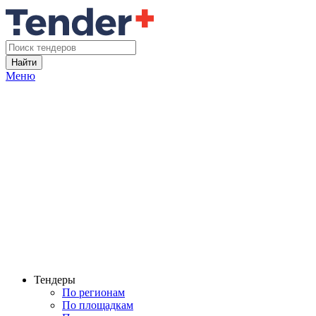
Найти
Меню
Тендеры
По регионам
По площадкам