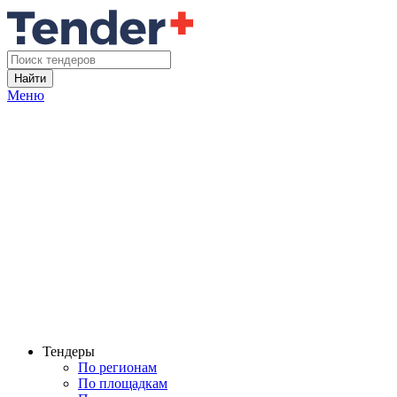
Найти
Меню
Тендеры
По регионам
По площадкам