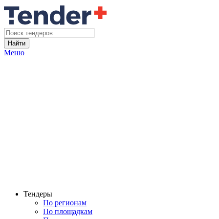
Найти
Меню
Тендеры
По регионам
По площадкам