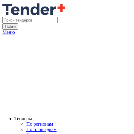
Найти
Меню
Тендеры
По регионам
По площадкам