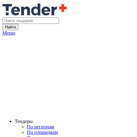
Найти
Меню
Тендеры
По регионам
По площадкам