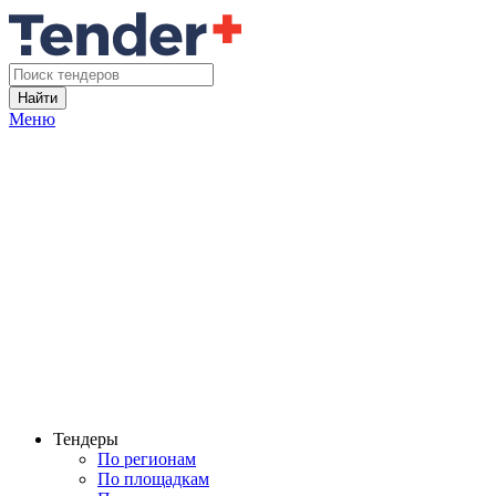
Найти
Меню
Тендеры
По регионам
По площадкам