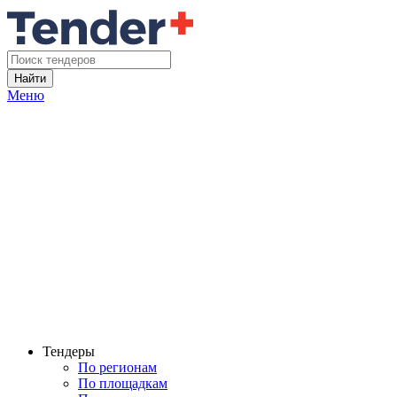
Найти
Меню
Тендеры
По регионам
По площадкам