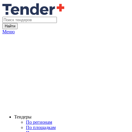
Найти
Меню
Тендеры
По регионам
По площадкам