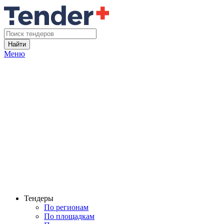
Найти
Меню
Тендеры
По регионам
По площадкам