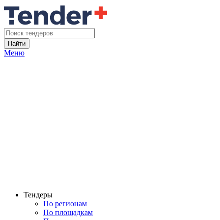
Найти
Меню
Тендеры
По регионам
По площадкам