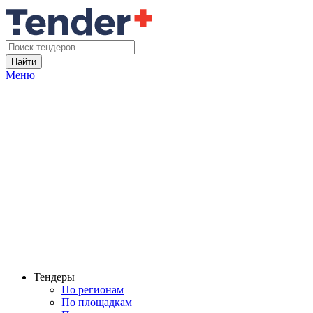
Найти
Меню
Тендеры
По регионам
По площадкам