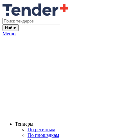
Найти
Меню
Тендеры
По регионам
По площадкам