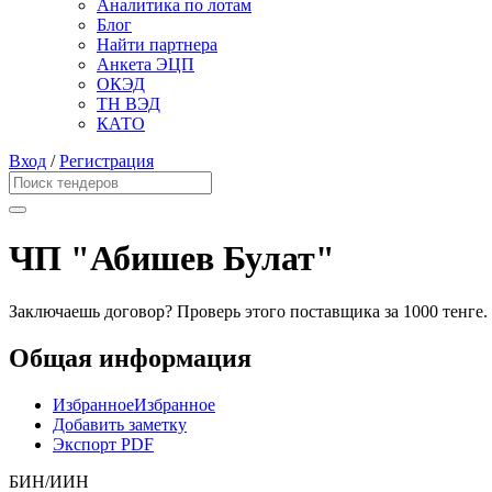
Аналитика по лотам
Блог
Найти партнера
Анкета ЭЦП
ОКЭД
ТН ВЭД
КАТО
Вход
/
Регистрация
ЧП "Абишев Булат"
Заключаешь договор? Проверь этого поставщика
за 1000 тенге.
Общая информация
Избранное
Избранное
Добавить заметку
Экспорт PDF
БИН/ИИН