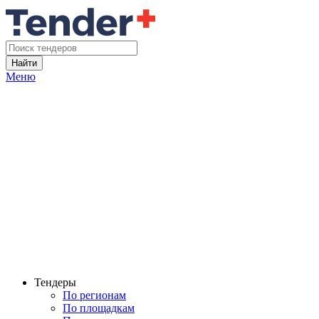
Найти
Меню
Тендеры
По регионам
По площадкам