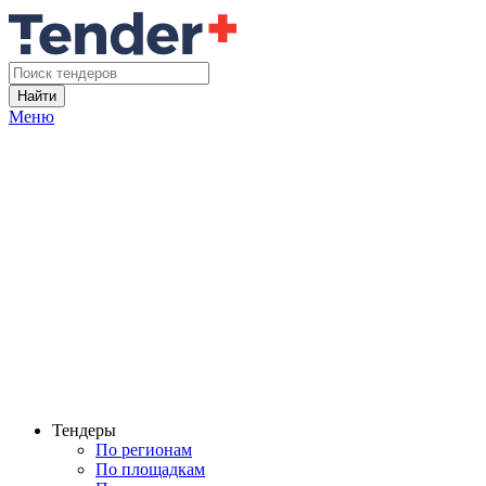
Найти
Меню
Тендеры
По регионам
По площадкам