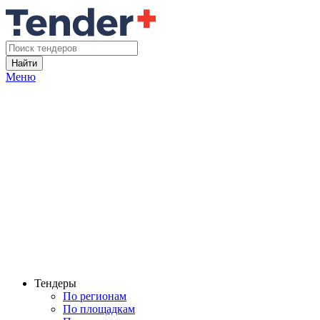
Найти
Меню
Тендеры
По регионам
По площадкам