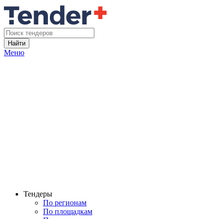
Найти
Меню
Тендеры
По регионам
По площадкам