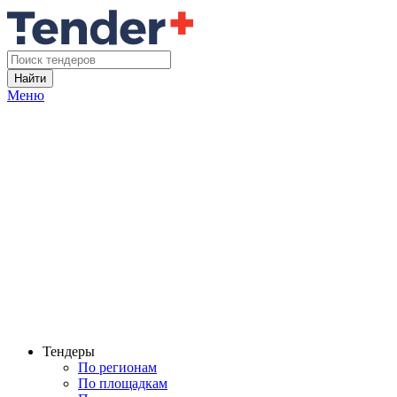
Найти
Меню
Тендеры
По регионам
По площадкам