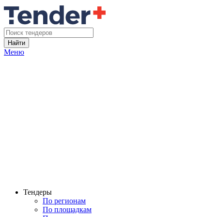
Найти
Меню
Тендеры
По регионам
По площадкам