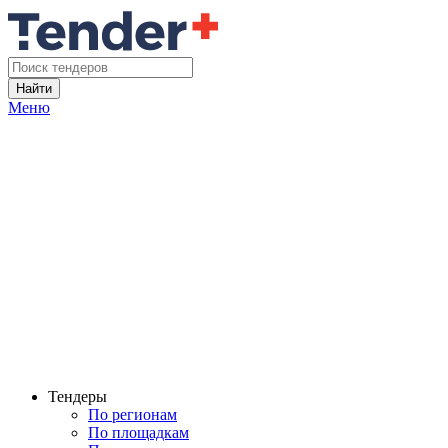
Найти
Меню
Тендеры
По регионам
По площадкам