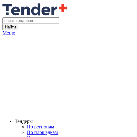
Найти
Меню
Тендеры
По регионам
По площадкам