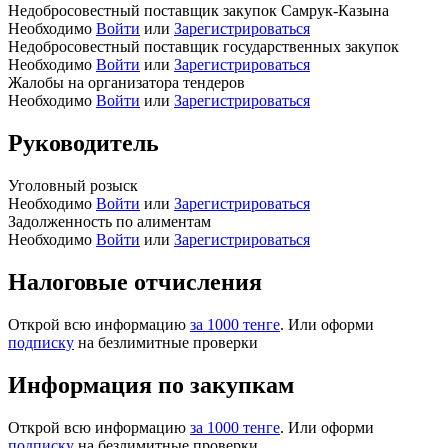
Недобросовестный поставщик закупок Самрук-Казына
Необходимо
Войти
или
Зарегистрироваться
Недобросовестный поставщик государственных закупок
Необходимо
Войти
или
Зарегистрироваться
Жалобы на организатора тендеров
Необходимо
Войти
или
Зарегистрироваться
Руководитель
Уголовный розыск
Необходимо
Войти
или
Зарегистрироваться
Задолженность по алиментам
Необходимо
Войти
или
Зарегистрироваться
Налоговые отчисления
Открой всю информацию
за 1000 тенге
. Или оформи
подписку
на безлимитные проверки
Информация по закупкам
Открой всю информацию
за 1000 тенге
. Или оформи
подписку
на безлимитные проверки