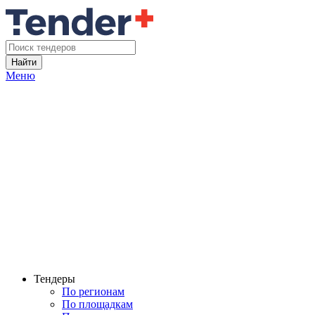
Найти
Меню
Тендеры
По регионам
По площадкам