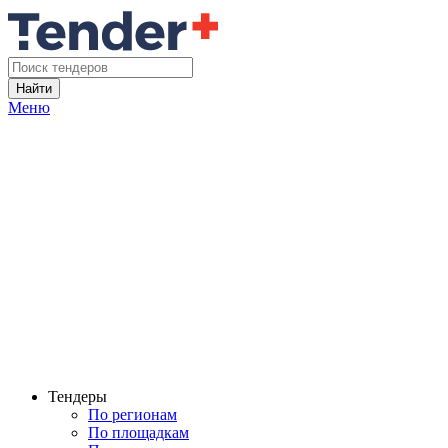
Найти
Меню
Тендеры
По регионам
По площадкам