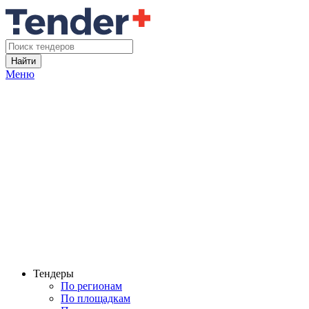
Найти
Меню
Тендеры
По регионам
По площадкам