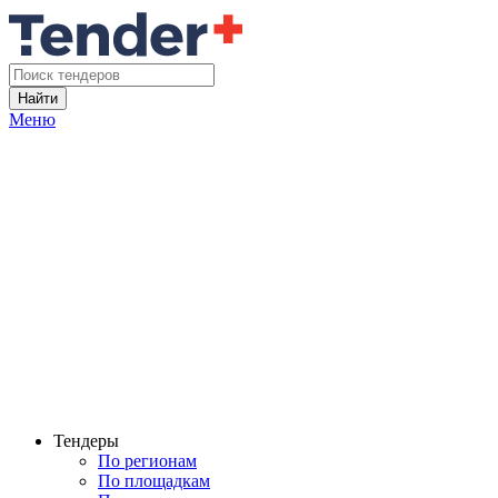
Найти
Меню
Тендеры
По регионам
По площадкам