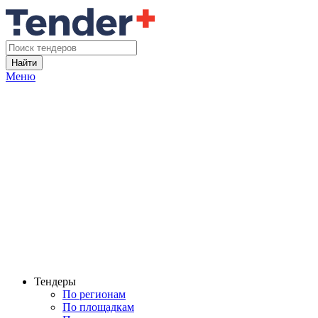
Найти
Меню
Тендеры
По регионам
По площадкам