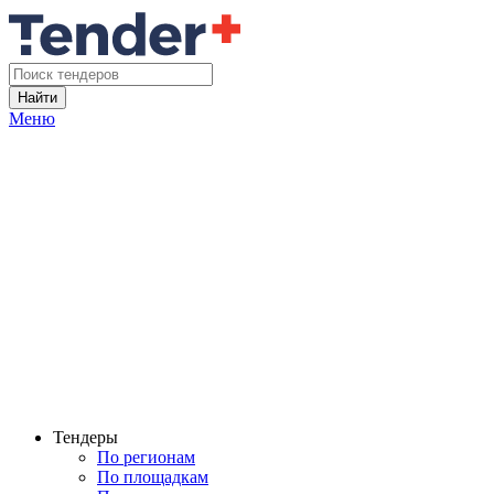
Найти
Меню
Тендеры
По регионам
По площадкам