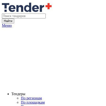
Найти
Меню
Тендеры
По регионам
По площадкам