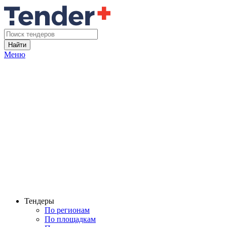
Найти
Меню
Тендеры
По регионам
По площадкам