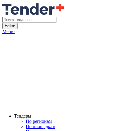
Найти
Меню
Тендеры
По регионам
По площадкам