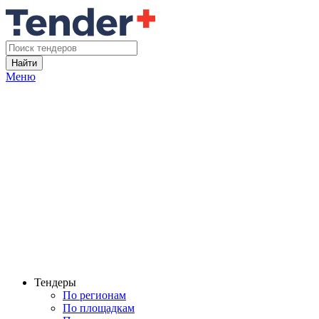
Найти
Меню
Тендеры
По регионам
По площадкам