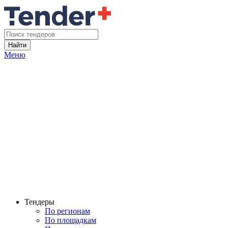
Найти
Меню
Тендеры
По регионам
По площадкам