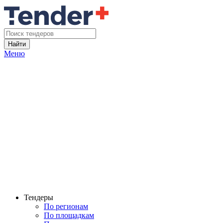
Найти
Меню
Тендеры
По регионам
По площадкам