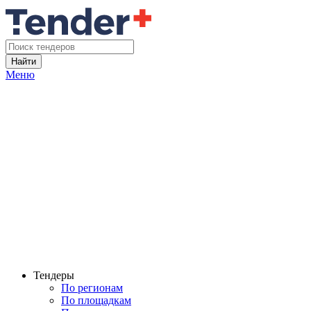
Найти
Меню
Тендеры
По регионам
По площадкам